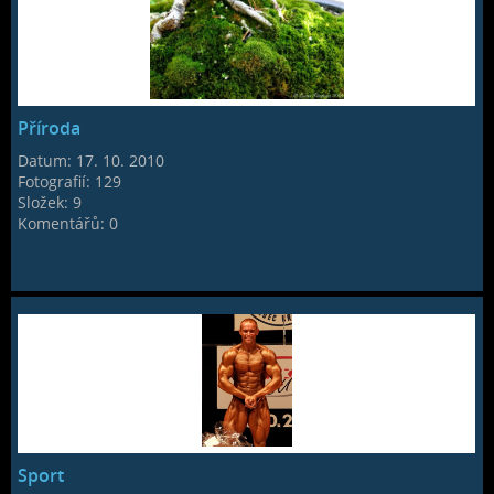
Příroda
Datum:
17. 10. 2010
Fotografií:
129
Složek:
9
Komentářů:
0
Sport