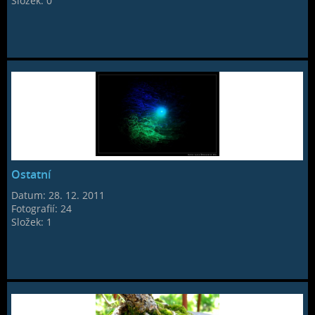
Složek:
0
Ostatní
Datum:
28. 12. 2011
Fotografií:
24
Složek:
1