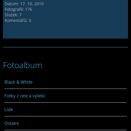
Datum:
17. 10. 2010
Fotografií:
176
Složek:
7
Komentářů:
0
Fotoalbum
Black & White
Fotky z cest a výletů
Lidé
Ostatní