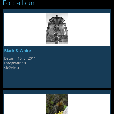
Fotoalbum
Black & White
Datum:
10. 3. 2011
Fotografií:
18
Složek:
0