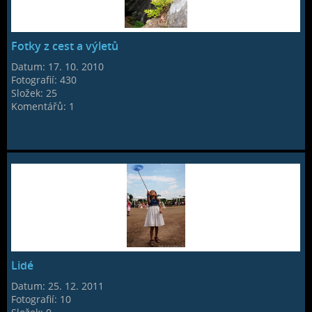
Fotky z cest a výletů
Datum:
17. 10. 2010
Fotografií:
430
Složek:
25
Komentářů:
1
Lidé
Datum:
25. 12. 2011
Fotografií:
10