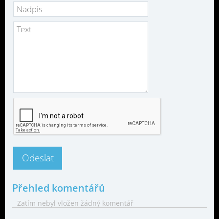
Přehled komentářů
Zatím nebyl vložen žádný komentář