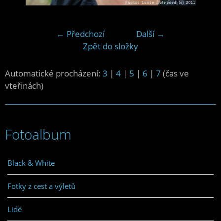
← Předchozí
Další →
Zpět do složky
Automatické procházení:
3
|
4
|
5
|
6
|
7
(čas ve
vteřinách)
Fotoalbum
Black & White
Fotky z cest a výletů
Lidé