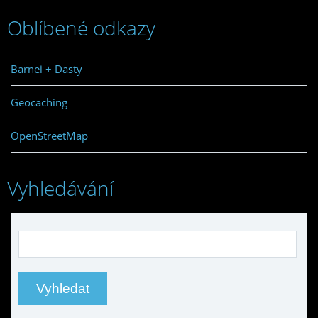
Oblíbené odkazy
Barnei + Dasty
Geocaching
OpenStreetMap
Vyhledávání