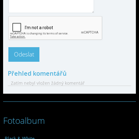
Přehled komentářů
Zatím nebyl vložen žádný komentář
Fotoalbum
Black & White