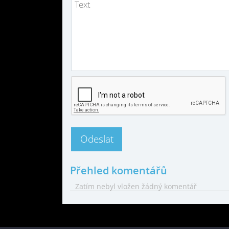
Přehled komentářů
Zatím nebyl vložen žádný komentář